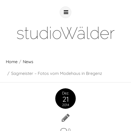
studioWälder
Home
/
News
/
Sagmeister – Fotos vom Modehaus in Bregenz
Dez.
21
2014
0