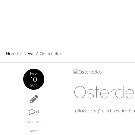
Home
/
News
/
Osterdeko
Feb.
10
Osterd
2016
„ulla&patsy“ sind fest im E
0
Categories:
News