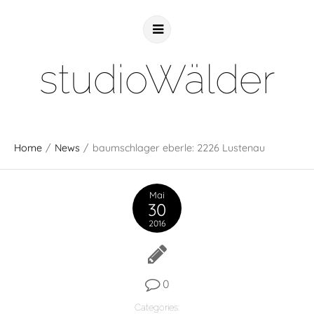
studioWälder
Home
/
News
/
baumschlager eberle: 2226 Lustenau
Mai
30
2016
0
Categories: