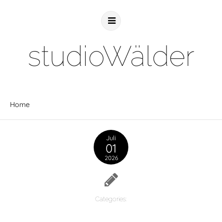
studioWälder
Home
Juli
01
2026
Categories: